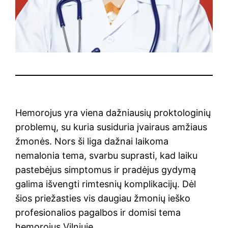
Hemorojus yra viena dažniausių proktologinių
problemų, su kuria susiduria įvairaus amžiaus
žmonės. Nors ši liga dažnai laikoma
nemalonia tema, svarbu suprasti, kad laiku
pastebėjus simptomus ir pradėjus gydymą
galima išvengti rimtesnių komplikacijų. Dėl
šios priežasties vis daugiau žmonių ieško
profesionalios pagalbos ir domisi tema
hemorojus Vilniuje.