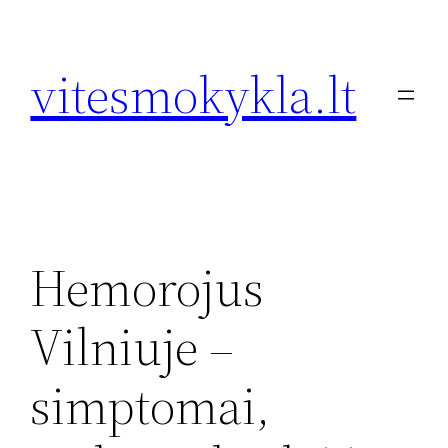
Eiti
prie
vitesmokykla.lt
turinio
Hemorojus
Vilniuje –
simptomai,