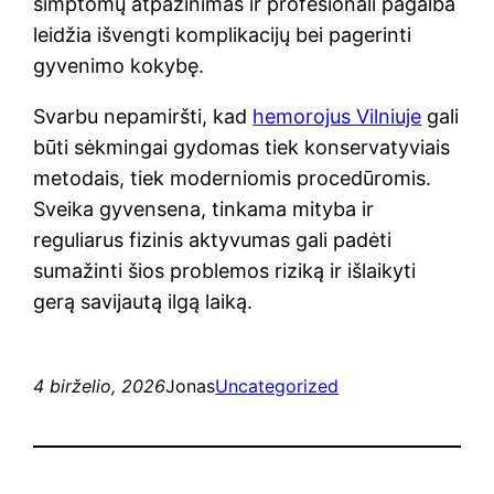
simptomų atpažinimas ir profesionali pagalba
leidžia išvengti komplikacijų bei pagerinti
gyvenimo kokybę.
Svarbu nepamiršti, kad
hemorojus Vilniuje
gali
būti sėkmingai gydomas tiek konservatyviais
metodais, tiek moderniomis procedūromis.
Sveika gyvensena, tinkama mityba ir
reguliarus fizinis aktyvumas gali padėti
sumažinti šios problemos riziką ir išlaikyti
gerą savijautą ilgą laiką.
4 birželio, 2026
Jonas
Uncategorized