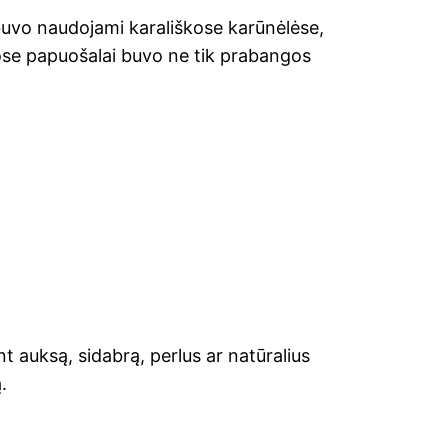
buvo naudojami karališkose karūnėlėse,
iuose papuošalai buvo ne tik prabangos
nt auksą, sidabrą, perlus ar natūralius
.