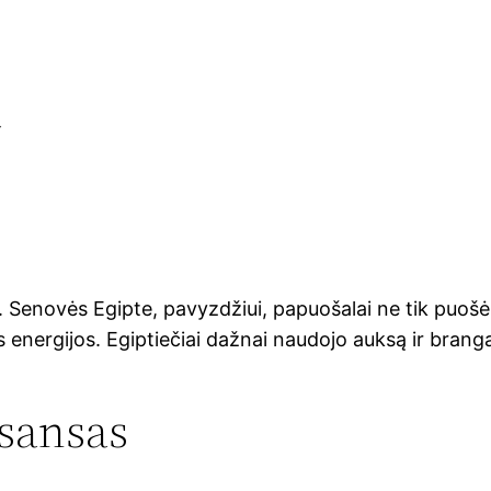
a
s
ą. Senovės Egipte, pavyzdžiui, papuošalai ne tik puošė
energijos. Egiptiečiai dažnai naudojo auksą ir branga
sansas