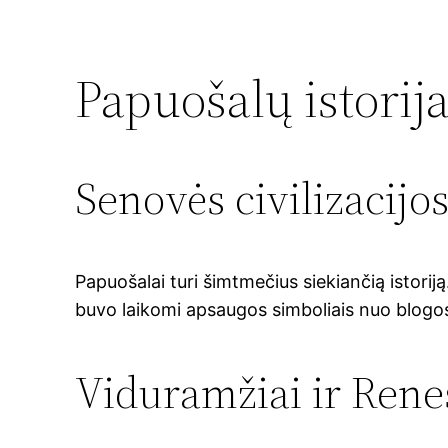
Papuošalų istorij
Senovės civilizacijo
Papuošalai turi šimtmečius siekiančią istorij
buvo laikomi apsaugos simboliais nuo blogos 
Viduramžiai ir Rene