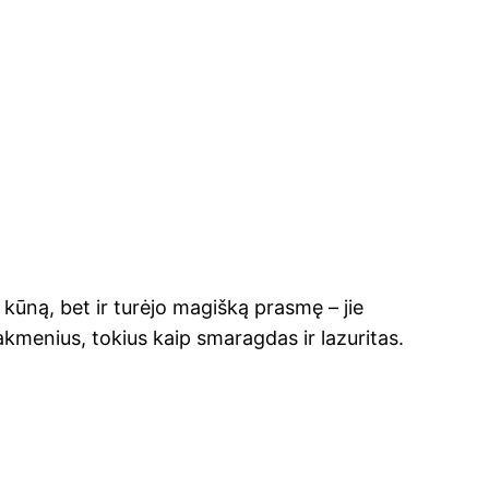
 kūną, bet ir turėjo magišką prasmę – jie
kmenius, tokius kaip smaragdas ir lazuritas.