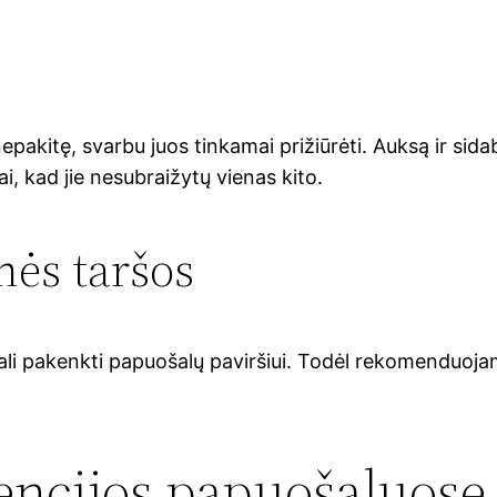
r nepakitę, svarbu juos tinkamai prižiūrėti. Auksą ir s
i, kad jie nesubraižytų vienas kito.
ės taršos
gali pakenkti papuošalų paviršiui. Todėl rekomenduoj
encijos papuošaluose