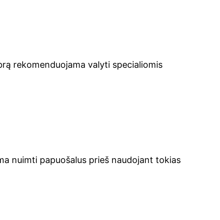
idabrą rekomenduojama valyti specialiomis
ama nuimti papuošalus prieš naudojant tokias