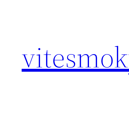
Eiti
prie
turinio
vitesmoky