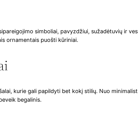
ipareigojimo simboliai, pavyzdžiui, sužadėtuvių ir vestu
is ornamentais puošti kūriniai.
ai
ai, kurie gali papildyti bet kokį stilių. Nuo minimalis
eveik begalinis.