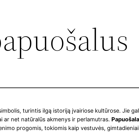
papuošalus
imbolis, turintis ilgą istoriją įvairiose kultūrose. Jie g
ai ar net natūralūs akmenys ir perlamutras.
Papuošala
nimo progomis, tokiomis kaip vestuvės, gimtadieniai ar