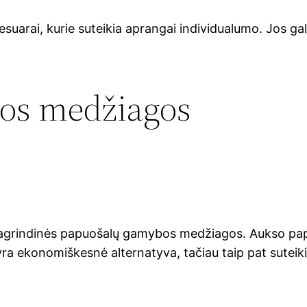
uarai, kurie suteikia aprangai individualumo. Jos gal
os medžiagos
ra pagrindinės papuošalų gamybos medžiagos. Aukso pap
yra ekonomiškesnė alternatyva, tačiau taip pat suteiki