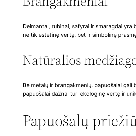
Brangakmeniai
Deimantai, rubinai, safyrai ir smaragdai yr
ne tik estetinę vertę, bet ir simbolinę pras
Natūralios medžiag
Be metalų ir brangakmenių, papuošalai gali b
papuošalai dažnai turi ekologinę vertę ir un
Papuošalų prieži