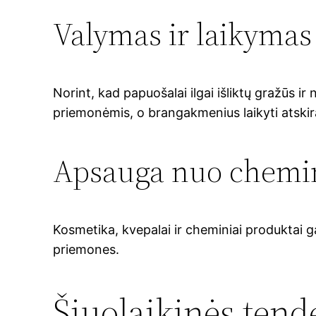
Valymas ir laikymas
Norint, kad papuošalai ilgai išliktų gražūs i
priemonėmis, o brangakmenius laikyti atskira
Apsauga nuo chemin
Kosmetika, kvepalai ir cheminiai produktai 
priemones.
Šiuolaikinės tend