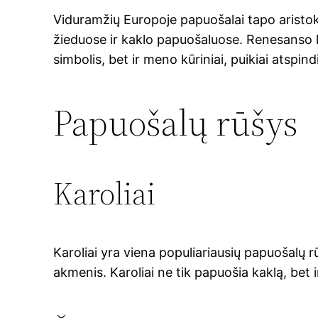
Viduramžių Europoje papuošalai tapo aristok
žieduose ir kaklo papuošaluose. Renesanso la
simbolis, bet ir meno kūriniai, puikiai atspind
Papuošalų rūšys
Karoliai
Karoliai yra viena populiariausių papuošalų rū
akmenis. Karoliai ne tik papuošia kaklą, bet i