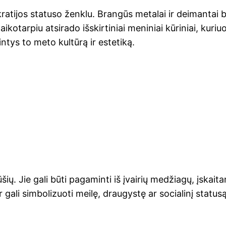
ratijos statuso ženklu. Brangūs metalai ir deimantai 
ikotarpiu atsirado išskirtiniai meniniai kūriniai, kur
intys to meto kultūrą ir estetiką.
šių. Jie gali būti pagaminti iš įvairių medžiagų, įskaita
r gali simbolizuoti meilę, draugystę ar socialinį statusą