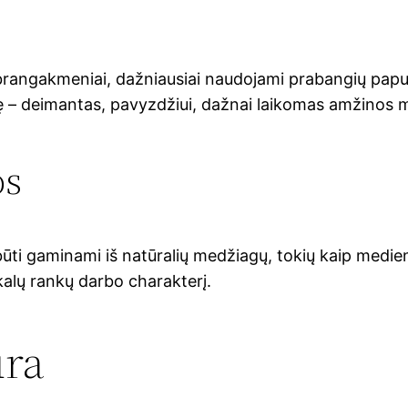
a brangakmeniai, dažniausiai naudojami prabangių pap
mę – deimantas, pavyzdžiui, dažnai laikomas amžinos m
os
ūti gaminami iš natūralių medžiagų, tokių kaip medien
ikalų rankų darbo charakterį.
ūra