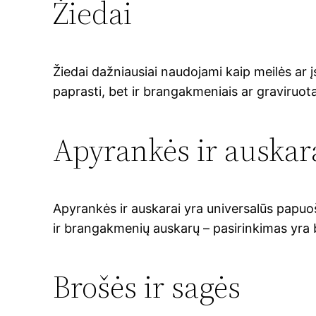
Žiedai
Žiedai dažniausiai naudojami kaip meilės ar įs
paprasti, bet ir brangakmeniais ar graviruota
Apyrankės ir auskar
Apyrankės ir auskarai yra universalūs papuošal
ir brangakmenių auskarų – pasirinkimas yra b
Brošės ir sagės