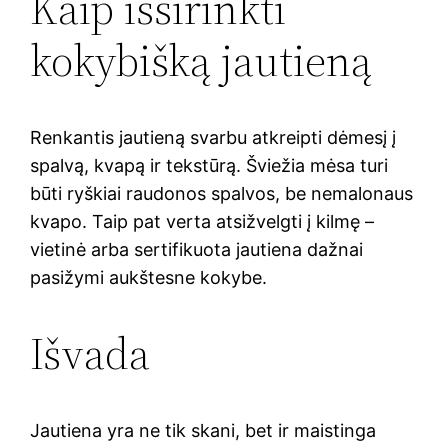
Kaip išsirinkti
kokybišką jautieną
Renkantis jautieną svarbu atkreipti dėmesį į
spalvą, kvapą ir tekstūrą. Šviežia mėsa turi
būti ryškiai raudonos spalvos, be nemalonaus
kvapo. Taip pat verta atsižvelgti į kilmę –
vietinė arba sertifikuota jautiena dažnai
pasižymi aukštesne kokybe.
Išvada
Jautiena yra ne tik skani, bet ir maistinga