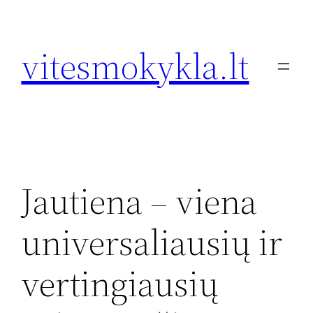
Eiti
prie
vitesmokykla.lt
turinio
Jautiena – viena
universaliausių ir
vertingiausių