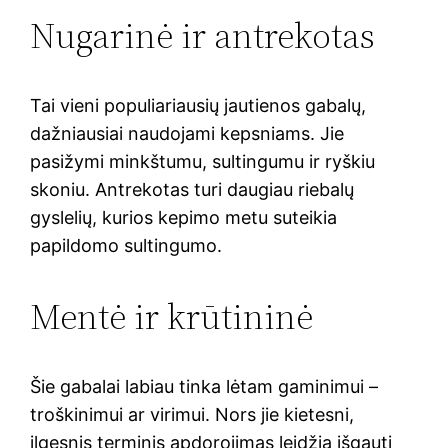
Nugarinė ir antrekotas
Tai vieni populiariausių jautienos gabalų,
dažniausiai naudojami kepsniams. Jie
pasižymi minkštumu, sultingumu ir ryškiu
skoniu. Antrekotas turi daugiau riebalų
gyslelių, kurios kepimo metu suteikia
papildomo sultingumo.
Mentė ir krūtininė
Šie gabalai labiau tinka lėtam gaminimui –
troškinimui ar virimui. Nors jie kietesni,
ilgesnis terminis apdorojimas leidžia išgauti