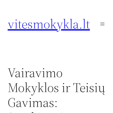
Eiti
prie
vitesmokykla.lt
turinio
Vairavimo
Mokyklos ir Teisių
Gavimas: