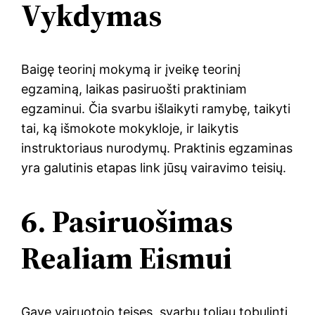
Vykdymas
Baigę teorinį mokymą ir įveikę teorinį
egzaminą, laikas pasiruošti praktiniam
egzaminui. Čia svarbu išlaikyti ramybę, taikyti
tai, ką išmokote mokykloje, ir laikytis
instruktoriaus nurodymų. Praktinis egzaminas
yra galutinis etapas link jūsų vairavimo teisių.
6. Pasiruošimas
Realiam Eismui
Gavę vairuotojo teises, svarbu toliau tobulinti