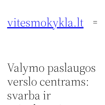
Eiti
prie
vitesmokykla.lt
turinio
Valymo paslaugos
verslo centrams:
svarba ir