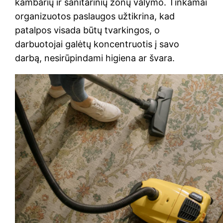
kambarių ir sanitarinių zonų valymo. Tinkamai
organizuotos paslaugos užtikrina, kad
patalpos visada būtų tvarkingos, o
darbuotojai galėtų koncentruotis į savo
darbą, nesirūpindami higiena ar švara.