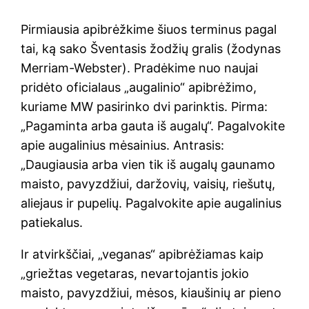
Pirmiausia apibrėžkime šiuos terminus pagal
tai, ką sako Šventasis žodžių gralis (žodynas
Merriam-Webster). Pradėkime nuo naujai
pridėto oficialaus „augalinio“ apibrėžimo,
kuriame MW pasirinko dvi parinktis. Pirma:
„Pagaminta arba gauta iš augalų“. Pagalvokite
apie augalinius mėsainius. Antrasis:
„Daugiausia arba vien tik iš augalų gaunamo
maisto, pavyzdžiui, daržovių, vaisių, riešutų,
aliejaus ir pupelių. Pagalvokite apie augalinius
patiekalus.
Ir atvirkščiai, „veganas“ apibrėžiamas kaip
„griežtas vegetaras, nevartojantis jokio
maisto, pavyzdžiui, mėsos, kiaušinių ar pieno