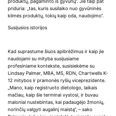
produktų, pagaminto iš gyvūnų“. Jie taip pat
priduria: „tas, kuris susilaiko nuo gyvūninės
kilmės produktų, tokių kaip oda, naudojimo“.
Susijusios istorijos
Kad suprastume šiuos apibrėžimus ir kaip jie
naudojami su mityba susijusiame
profesiniame kontekste, susisiekėme su
Lindsay Palmer, MBA, MS, RDN, Chartwells K-
12 mitybos ir pramonės ryšių viceprezidente.
„Mano, kaip registruoto dietologo, laikais
mačiau, kaip šie terminai vystosi, ir buvau
maloniai nustebintas, kai padaugėjo žmonių,
norinčių valgyti augalinį maistą“, – sako