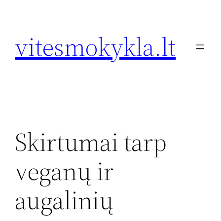
Eiti
prie
vitesmokykla.lt
turinio
Skirtumai tarp
veganų ir
augalinių