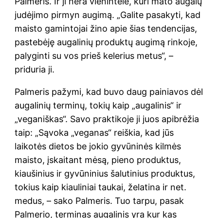
Palmeris. Ir ji nėra vienintelė, kuri mato augalų
judėjimo pirmyn augimą. „Galite pasakyti, kad
maisto gamintojai žino apie šias tendencijas,
pastebėję augalinių produktų augimą rinkoje,
palyginti su vos prieš kelerius metus“, –
priduria ji.
Palmeris pažymi, kad buvo daug painiavos dėl
augalinių terminų, tokių kaip „augalinis“ ir
„veganiškas“. Savo praktikoje ji juos apibrėžia
taip: „Sąvoka „veganas“ reiškia, kad jūs
laikotės dietos be jokio gyvūninės kilmės
maisto, įskaitant mėsą, pieno produktus,
kiaušinius ir gyvūninius šalutinius produktus,
tokius kaip kiauliniai taukai, želatina ir net.
medus, – sako Palmeris. Tuo tarpu, pasak
Palmerio, terminas augalinis yra kur kas