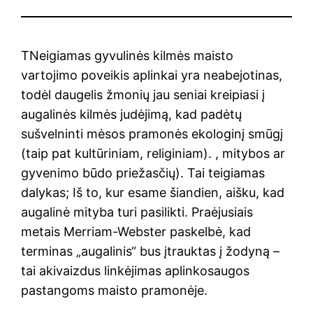
T
Neigiamas gyvulinės kilmės maisto
vartojimo poveikis aplinkai yra neabejotinas,
todėl daugelis žmonių jau seniai kreipiasi į
augalinės kilmės judėjimą, kad padėtų
sušvelninti mėsos pramonės ekologinį smūgį
(taip pat kultūriniam, religiniam). , mitybos ar
gyvenimo būdo priežasčių). Tai teigiamas
dalykas; Iš to, kur esame šiandien, aišku, kad
augalinė mityba turi pasilikti. Praėjusiais
metais Merriam-Webster paskelbė, kad
terminas „augalinis“ bus įtrauktas į žodyną –
tai akivaizdus linkėjimas aplinkosaugos
pastangoms maisto pramonėje.