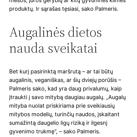
mėsos, jūros gėrybių ar kitų gyvūninės kilmės
produktų. Ir sąrašas tęsiasi, sako Palmeris.
Augalinės dietos
nauda sveikatai
Bet kurį pasirinktą maršrutą – ar tai būtų
augalinis, veganiškas, ar šių dviejų porūšis –
Palmeris sako, kad yra daug privalumų, kaip
įtraukti į savo mitybą daugiau augalų. „Augalų
mityba nuolat priskiriama prie sveikiausių
mitybos modelių, turinčių naudos, įskaitant
sumažintą daugelio ligų riziką ir ilgesnį
gyvenimo trukmę“, – sako Palmeris.