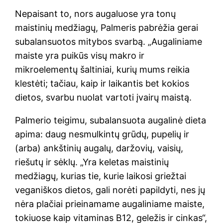
Nepaisant to, nors augaluose yra tonų
maistinių medžiagų, Palmeris pabrėžia gerai
subalansuotos mitybos svarbą. „Augaliniame
maiste yra puikūs visų makro ir
mikroelementų šaltiniai, kurių mums reikia
klestėti; tačiau, kaip ir laikantis bet kokios
dietos, svarbu nuolat vartoti įvairų maistą.
Palmerio teigimu, subalansuota augalinė dieta
apima: daug nesmulkintų grūdų, pupelių ir
(arba) ankštinių augalų, daržovių, vaisių,
riešutų ir sėklų. „Yra keletas maistinių
medžiagų, kurias tie, kurie laikosi griežtai
veganiškos dietos, gali norėti papildyti, nes jų
nėra plačiai prieinamame augaliniame maiste,
tokiuose kaip vitaminas B12, geležis ir cinkas“,