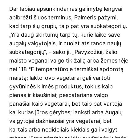
Dar labiau apsunkindamas galimybę lengvai
apibrėžti šiuos terminus, Palmeris pažymi,
kad tarp šių grupių taip pat yra subkategorijų.
„Yra daug skirtumų tarp tų, kurie laiko save
augalų valgytojais, ir nuolat atsiranda naujų
subkategorijų“, – sako ji. „Pavyzdžiui, žalio
maisto veganai valgo tik žalią arba žemesnėje
nei 118 °F temperatūroje termiškai apdorotą
maistą; lakto-ovo vegetarai gali vartoti
gyvūninės kilmės produktus, tokius kaip
pienas ir kiaušiniai; pescatarians valgo
panašiai kaip vegetarai, bet taip pat vartoja
kai kurias jūros gėrybes; lanksti arba Augalų
valgytojai dažniausiai yra vegetarai, bet
kartais arba nedideliais kiekiais gali valgyti