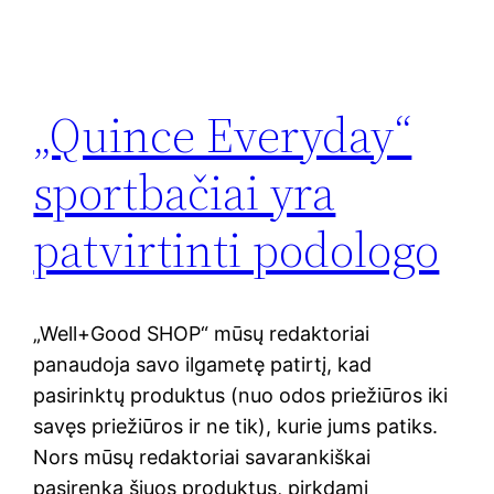
„Quince Everyday“
sportbačiai yra
patvirtinti podologo
„Well+Good SHOP“ mūsų redaktoriai
panaudoja savo ilgametę patirtį, kad
pasirinktų produktus (nuo odos priežiūros iki
savęs priežiūros ir ne tik), kurie jums patiks.
Nors mūsų redaktoriai savarankiškai
pasirenka šiuos produktus, pirkdami