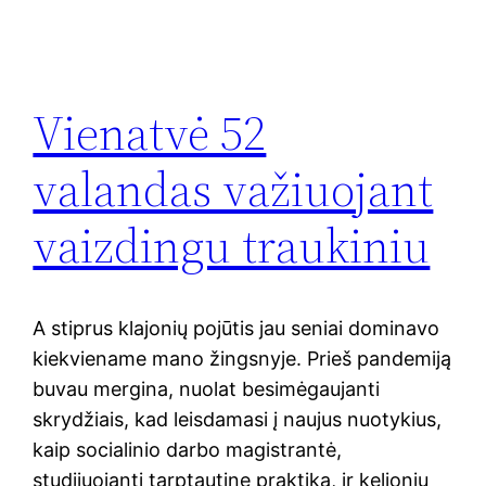
Vienatvė 52
valandas važiuojant
vaizdingu traukiniu
A stiprus klajonių pojūtis jau seniai dominavo
kiekviename mano žingsnyje. Prieš pandemiją
buvau mergina, nuolat besimėgaujanti
skrydžiais, kad leisdamasi į naujus nuotykius,
kaip socialinio darbo magistrantė,
studijuojanti tarptautinę praktiką, ir kelionių