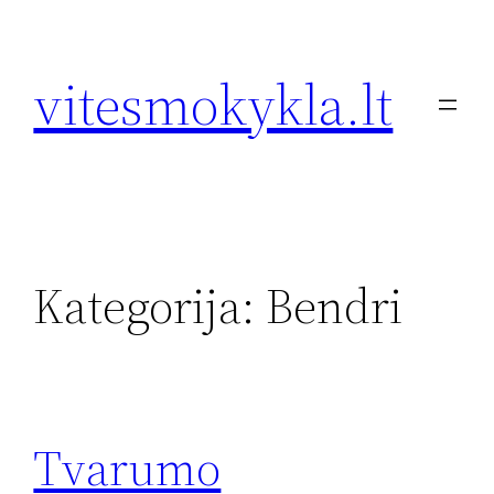
Eiti
prie
vitesmokykla.lt
turinio
Kategorija:
Bendri
Tvarumo