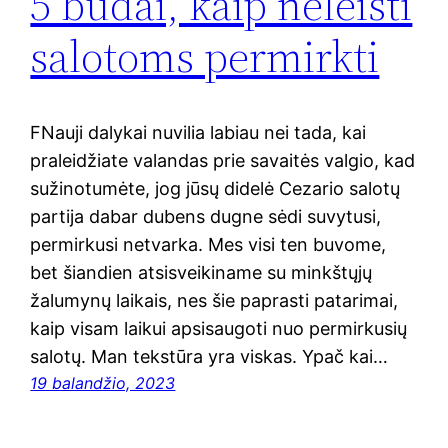
5 būdai, kaip neleisti
salotoms permirkti
FNauji dalykai nuvilia labiau nei tada, kai
praleidžiate valandas prie savaitės valgio, kad
sužinotumėte, jog jūsų didelė Cezario salotų
partija dabar dubens dugne sėdi suvytusi,
permirkusi netvarka. Mes visi ten buvome,
bet šiandien atsisveikiname su minkštųjų
žalumynų laikais, nes šie paprasti patarimai,
kaip visam laikui apsisaugoti nuo permirkusių
salotų. Man tekstūra yra viskas. Ypač kai…
19 balandžio, 2023