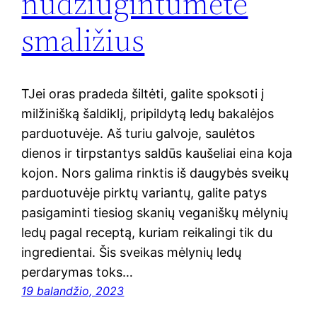
nudžiugintumėte
smaližius
TJei oras pradeda šiltėti, galite spoksoti į
milžinišką šaldiklį, pripildytą ledų bakalėjos
parduotuvėje. Aš turiu galvoje, saulėtos
dienos ir tirpstantys saldūs kaušeliai eina koja
kojon. Nors galima rinktis iš daugybės sveikų
parduotuvėje pirktų variantų, galite patys
pasigaminti tiesiog skanių veganiškų mėlynių
ledų pagal receptą, kuriam reikalingi tik du
ingredientai. Šis sveikas mėlynių ledų
perdarymas toks…
19 balandžio, 2023