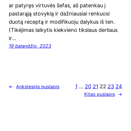
ar patyręs virtuvės šefas, aš patenkau į
pastarąją stovyklą ir dažniausiai renkuosi
duotą receptą ir modifikuoju dalykus iš ten.
(Tikėjimas laikytis kiekvieno tikslaus derliaus
ir…
19 balandžio, 2023
1
…
20
21
22
23
24
←
Ankstesnis puslapis
Kitas puslapis
→