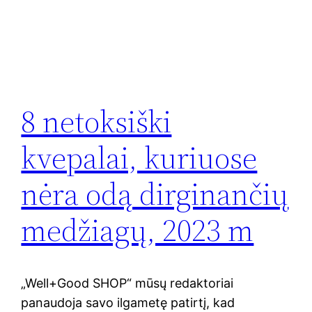
8 netoksiški
kvepalai, kuriuose
nėra odą dirginančių
medžiagų, 2023 m
„Well+Good SHOP“ mūsų redaktoriai
panaudoja savo ilgametę patirtį, kad