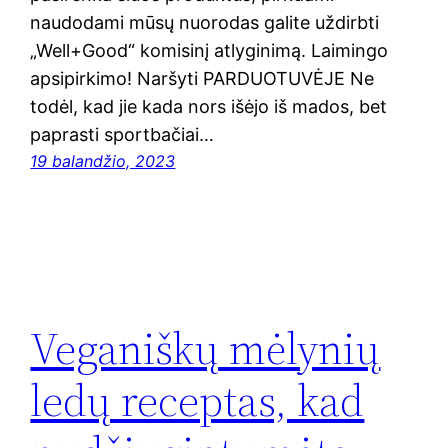
naudodami mūsų nuorodas galite uždirbti
„Well+Good“ komisinį atlyginimą. Laimingo
apsipirkimo! Naršyti PARDUOTUVĖJE Ne
todėl, kad jie kada nors išėjo iš mados, bet
paprasti sportbačiai…
19 balandžio, 2023
Veganiškų mėlynių
ledų receptas, kad