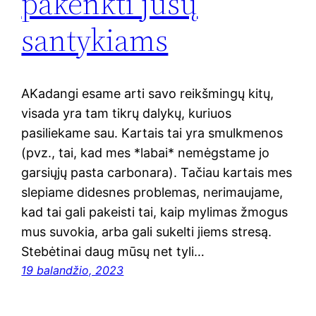
pakenkti jūsų
santykiams
AKadangi esame arti savo reikšmingų kitų,
visada yra tam tikrų dalykų, kuriuos
pasiliekame sau. Kartais tai yra smulkmenos
(pvz., tai, kad mes *labai* nemėgstame jo
garsiųjų pasta carbonara). Tačiau kartais mes
slepiame didesnes problemas, nerimaujame,
kad tai gali pakeisti tai, kaip mylimas žmogus
mus suvokia, arba gali sukelti jiems stresą.
Stebėtinai daug mūsų net tyli…
19 balandžio, 2023