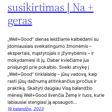
susikirtimas | Na +
geras
„Well+Good“ dienas leidžiame kalbėdami su
įdomiausiais sveikatingumo žmonėmis –
ekspertais, mąstytojais ir įžymybėmis – ir
mokydamiesi iš jų. Dabar kviečiame jus
prisijungti prie pokalbio. Sveiki atvykę į
„Well+Good“ tinklalaidę – jūsų vadovą, kaip
rasti jūsų dažnumą atitinkančius įpročius ir
praktiką. Skaityti daugiau Visą balandžio
mėnesį Well+Good švenčia Žemę ir tuos, kurie
labiausiai stengiasi ją apsaugoti…
19 balandžio, 2023