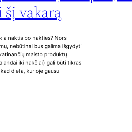
i šį vakarą
ikia naktis po nakties? Nors
mų, nebūtinai bus galima išgydyti
skatinančių maisto produktų
andai iki nakčiai) gali būti tikras
 kad dieta, kurioje gausu