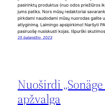
pasirinktų produktus (nuo odos priežiūros iki 
jums patiks. Nors mūsų redaktoriai savarank
pirkdami naudodami mūsų nuorodas galite už
atlyginimą. Laimingo apsipirkimo! Naršyti
pasiruošę nusiskusti kojas. Išpurški skutimos
25 balandžio, 2023
Nuoširdi „Sonäge
apžvalga