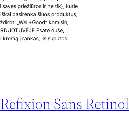
savęs priežiūros ir ne tik), kurie
iškai pasirenka šiuos produktus,
dirbti „Well+Good“ komisinį
 PARDUOTUVĖJE Esate duše,
i kremą į rankas, jis suputos…
 Refixion Sans Retino