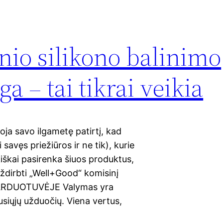
inio silikono balinimo
 – tai tikrai veikia
a savo ilgametę patirtį, kad
savęs priežiūros ir ne tik), kurie
iškai pasirenka šiuos produktus,
dirbti „Well+Good“ komisinį
i PARDUOTUVĖJE Valymas yra
gusiųjų užduočių. Viena vertus,