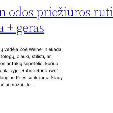
n odos priežiūros rut
a + geras
idų vedėja Zoë Weiner niekada
ologų, plaukų stilistų ar
ios antakių šepetėlio, kuriuo
nklalaidyje „Rutine Rundown“ ji
i daugiau Prieš sutikdama Stacy
čiai mažai. Jei…