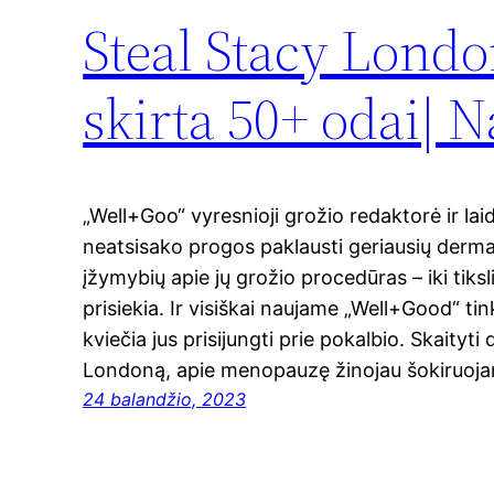
Steal Stacy Londo
skirta 50+ odai| N
„Well+Goo“ vyresnioji grožio redaktorė ir la
neatsisako progos paklausti geriausių dermat
įžymybių apie jų grožio procedūras – iki tiksl
prisiekia. Ir visiškai naujame „Well+Good“ ti
kviečia jus prisijungti prie pokalbio. Skaityt
Londoną, apie menopauzę žinojau šokiruojan
24 balandžio, 2023