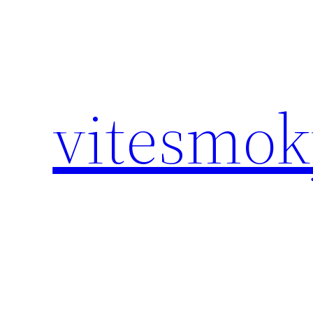
Eiti
prie
turinio
vitesmoky