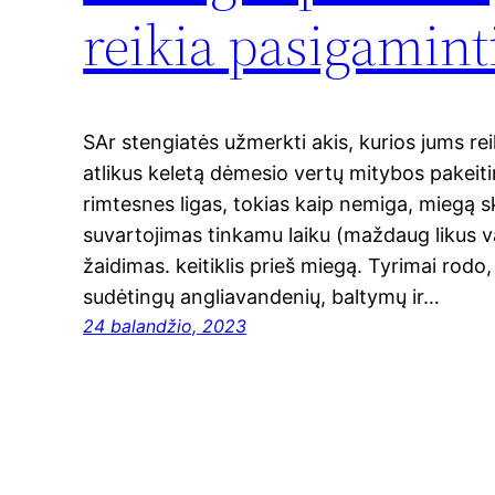
reikia pasigamint
SAr stengiatės užmerkti akis, kurios jums re
atlikus keletą dėmesio vertų mitybos pakeiti
rimtesnes ligas, tokias kaip nemiga, miegą 
suvartojimas tinkamu laiku (maždaug likus val
žaidimas. keitiklis prieš miegą. Tyrimai rodo,
sudėtingų angliavandenių, baltymų ir…
24 balandžio, 2023