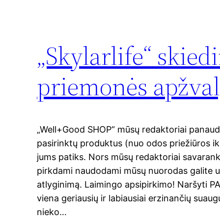
„Skylarlife“ skied
priemonės apžvalga
„Well+Good SHOP“ mūsų redaktoriai panaudoj
pasirinktų produktus (nuo odos priežiūros iki 
jums patiks. Nors mūsų redaktoriai savarank
pirkdami naudodami mūsų nuorodas galite už
atlyginimą. Laimingo apsipirkimo! Naršyt
viena geriausių ir labiausiai erzinančių suau
nieko…