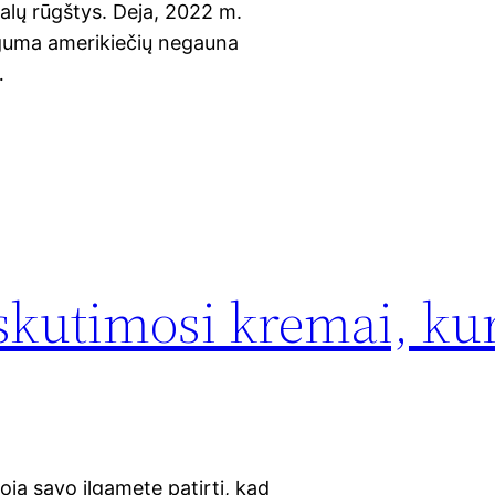
alų rūgštys. Deja, 2022 m.
uguma amerikiečių negauna
…
i skutimosi kremai, ku
a savo ilgametę patirtį, kad