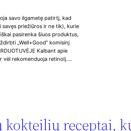
a savo ilgametę patirtį, kad
savęs priežiūros ir ne tik), kurie
iškai pasirenka šiuos produktus,
dirbti „Well+Good“ komisinį
 PARDUOTUVĖJE Kalbant apie
 ir vėl rekomenduoja retinolį.…
 kokteilių receptai, k