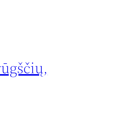
rūgščių,