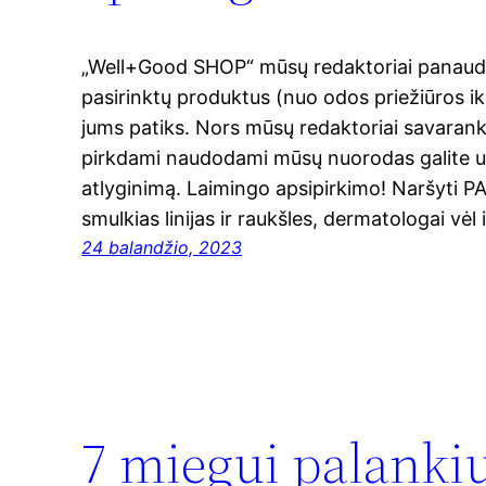
„Well+Good SHOP“ mūsų redaktoriai panaudoj
pasirinktų produktus (nuo odos priežiūros iki 
jums patiks. Nors mūsų redaktoriai savarank
pirkdami naudodami mūsų nuorodas galite už
atlyginimą. Laimingo apsipirkimo! Naršyti
smulkias linijas ir raukšles, dermatologai vėl
24 balandžio, 2023
7 miegui palankių