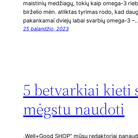
maistinių medžiagų, tokių kaip omega-3 rieb
birželio mėn. atliktas tyrimas rodo, kad da
pakankamai dviejų labai svarbių omega-3 –
25 balandžio, 2023
5 betvarkiai kiet
mėgstu naudoti
„Well+Good SHOP“ mūsų redaktoriai panaudoj